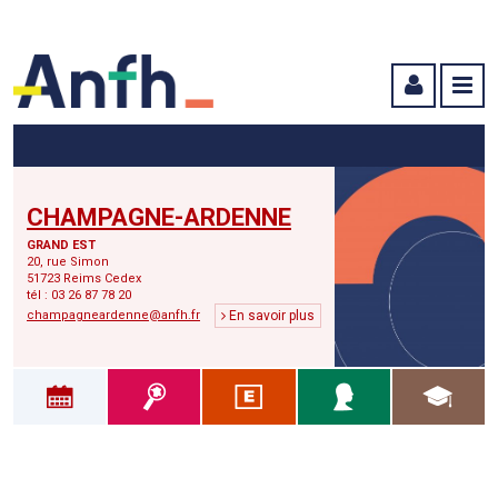
Menu principal
Menu secondaire
Contenu
CHAMPAGNE-ARDENNE
GRAND EST
20, rue Simon
51723 Reims Cedex
tél : 03 26 87 78 20
champagneardenne@anfh.fr
En savoir plus