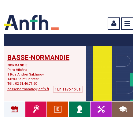
Menu principal
Menu secondaire
Contenu
BASSE-NORMANDIE
NORMANDIE
Parc Athéna
1 Rue Andreï Sakharov
14280 Saint Contest
Tél : 02.31.46.71.60
bassenormandie@anfh.fr
En savoir plus