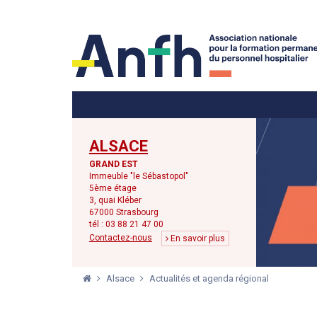
Menu principal
Menu secondaire
ALSACE
GRAND EST
Immeuble "le Sébastopol"
5ème étage
3, quai Kléber
67000 Strasbourg
tél : 03 88 21 47 00
Contactez-nous
En savoir plus
Alsace
Actualités et agenda régional