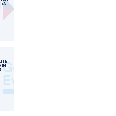
 EN
ITE
ION
R