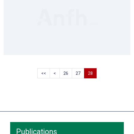
<<
<
26
27
28
Publications