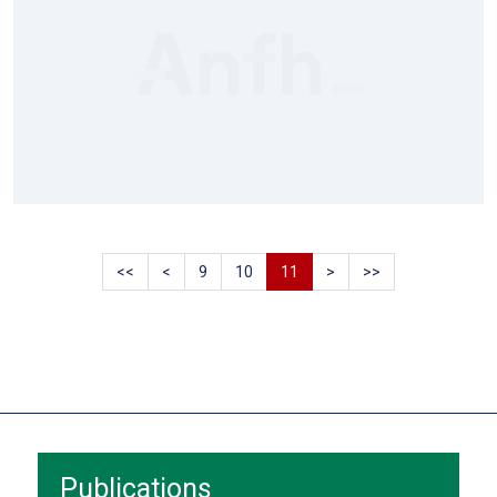
<<
<
9
10
11
>
>>
Publications