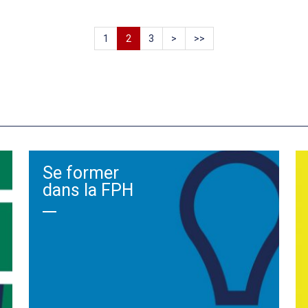
1
2
3
>
>>
Se former
dans la FPH