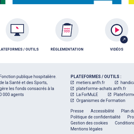
LATEFORMES / OUTILS
RÈGLEMENTATION
VIDÉOS
Fonction publique hospitalière.
PLATEFORMES / OUTILS :
de la Santé et des Sports,
metiers.anfh.fr
handic
 gère les fonds consacrés à la
plateforme-achats.anfh.fr
50 000 agents
La ForMuLE
Plateform
Organismes de Formation
Presse
Accessibilité
Plan du
Politique de confidentialité
Pro
Gestion des cookies
Conditions
Mentions légales