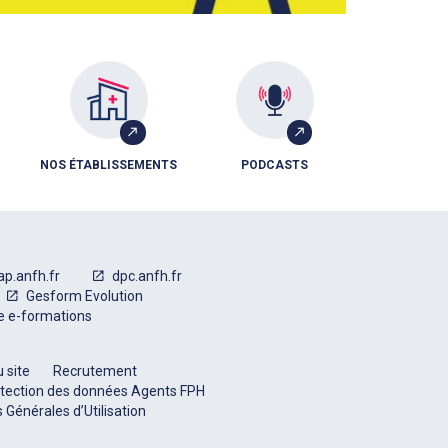
NOS ÉTABLISSEMENTS
PODCASTS
ap.anfh.fr
dpc.anfh.fr
Gesform Evolution
e e-formations
 site
Recrutement
tection des données Agents FPH
 Générales d’Utilisation